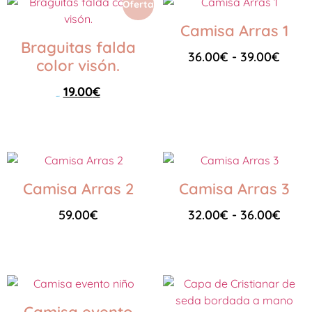
Oferta
Camisa Arras 1
Braguitas falda
36.00
€
-
39.00
€
color visón.
19.00
€
Seleccionar opciones
29.00
€
Seleccionar opciones
Camisa Arras 2
Camisa Arras 3
59.00
€
32.00
€
-
36.00
€
Seleccionar opciones
Seleccionar opciones