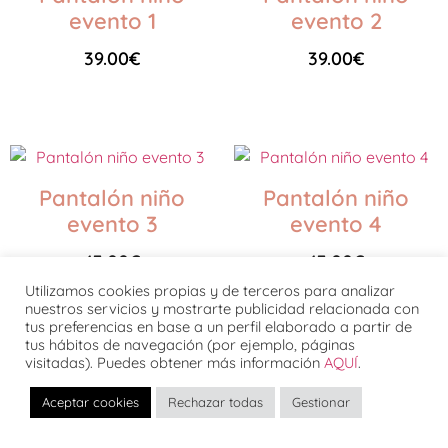
evento 1
evento 2
39.00
€
39.00
€
Seleccionar opciones
Seleccionar opciones
Pantalón niño
Pantalón niño
evento 3
evento 4
43.00
€
43.00
€
Utilizamos cookies propias y de terceros para analizar
nuestros servicios y mostrarte publicidad relacionada con
Seleccionar opciones
Seleccionar opciones
tus preferencias en base a un perfil elaborado a partir de
tus hábitos de navegación (por ejemplo, páginas
visitadas). Puedes obtener más información
AQUÍ
.
Pantalón niño
Pantalón niño
Aceptar cookies
Rechazar todas
Gestionar
evento 5
evento 6