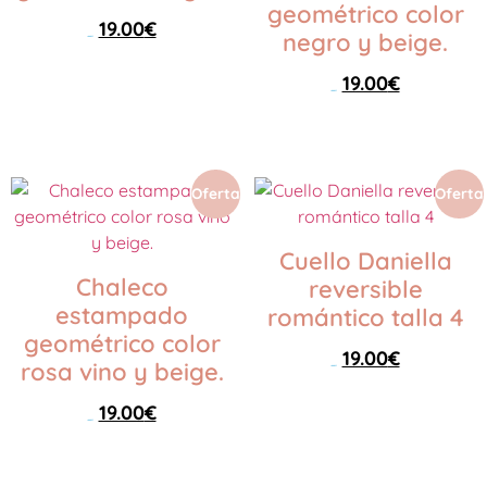
geométrico color
19.00
€
negro y beige.
25.00
€
19.00
€
Seleccionar opciones
46.00
€
Seleccionar opciones
Oferta
Oferta
Cuello Daniella
Chaleco
reversible
estampado
romántico talla 4
geométrico color
19.00
€
rosa vino y beige.
35.00
€
19.00
€
Seleccionar opciones
46.00
€
Seleccionar opciones