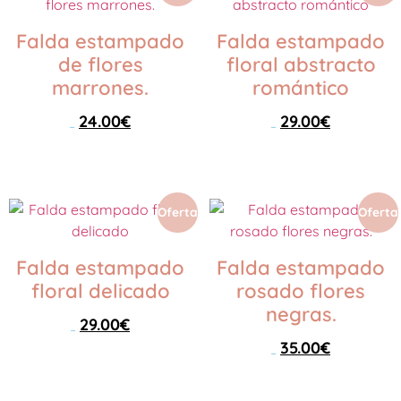
Falda estampado
Falda estampado
de flores
floral abstracto
marrones.
romántico
24.00
€
29.00
€
45.00
€
45.00
€
Seleccionar opciones
Seleccionar opciones
Oferta
Oferta
Falda estampado
Falda estampado
floral delicado
rosado flores
negras.
29.00
€
45.00
€
35.00
€
45.00
€
Seleccionar opciones
Seleccionar opciones