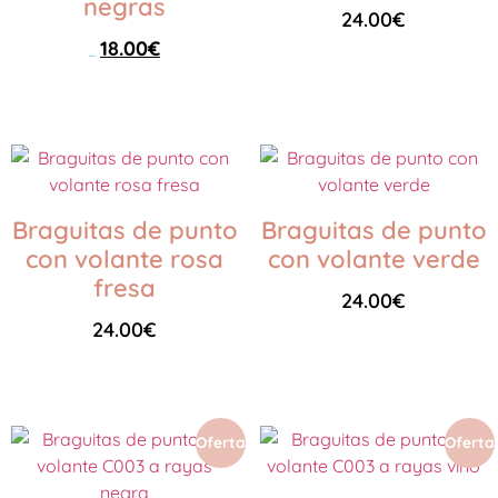
negras
24.00
€
18.00
€
29.00
€
Seleccionar opciones
Seleccionar opciones
Braguitas de punto
Braguitas de punto
con volante rosa
con volante verde
fresa
24.00
€
24.00
€
Seleccionar opciones
Seleccionar opciones
Oferta
Oferta