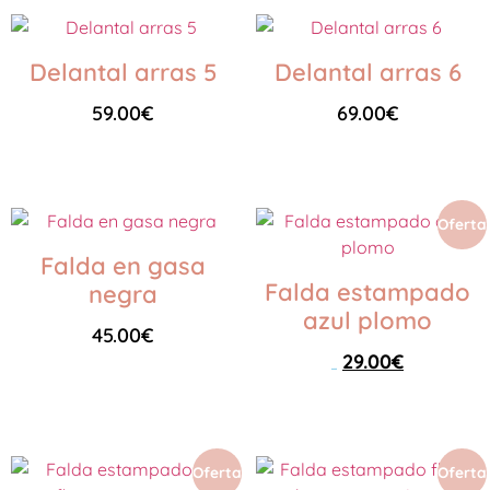
Delantal arras 5
Delantal arras 6
59.00
€
69.00
€
Seleccionar opciones
Seleccionar opciones
Oferta
Falda en gasa
Falda estampado
negra
azul plomo
45.00
€
29.00
€
45.00
€
Seleccionar opciones
Seleccionar opciones
Oferta
Oferta