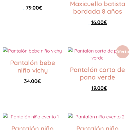
Maxicuello batista
79.00
€
bordada 8 años
119.00
€
16.00
€
Seleccionar opciones
25.00
€
Seleccionar opciones
Oferta
Pantalón bebe
Pantalón corto de
niño vichy
pana verde
34.00
€
19.00
€
39.00
€
Seleccionar opciones
Seleccionar opciones
Pantalón niño
Pantalón niño