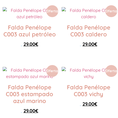
Oferta
Oferta
Falda Penélope
Falda Penélope
C003 azul petróleo
C003 caldero
29.00
€
29.00
€
59.00
€
59.00
€
Seleccionar opciones
Seleccionar opciones
Oferta
Oferta
Falda Penélope
Falda Penélope
C003 estampado
C003 vichy
azul marino
29.00
€
59.00
€
29.00
€
59.00
€
Seleccionar opciones