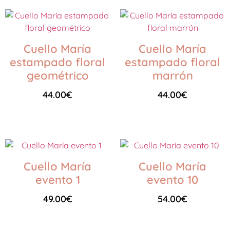
Cuello María
Cuello María
estampado floral
estampado floral
geométrico
marrón
44.00
€
44.00
€
Seleccionar opciones
Seleccionar opciones
Cuello María
Cuello María
evento 1
evento 10
49.00
€
54.00
€
Seleccionar opciones
Seleccionar opciones