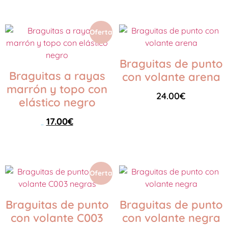
Seleccionar opciones
Oferta
Braguitas de punto
Braguitas a rayas
con volante arena
marrón y topo con
24.00
€
elástico negro
17.00
€
Seleccionar opciones
24.00
€
Seleccionar opciones
Oferta
Braguitas de punto
Braguitas de punto
con volante C003
con volante negra