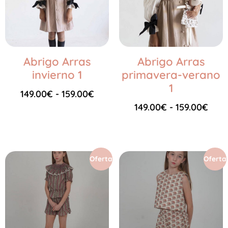
Abrigo Arras
Abrigo Arras
invierno 1
primavera-verano
1
149.00
€
-
159.00
€
149.00
€
-
159.00
€
Seleccionar opciones
Seleccionar opciones
Oferta
Oferta