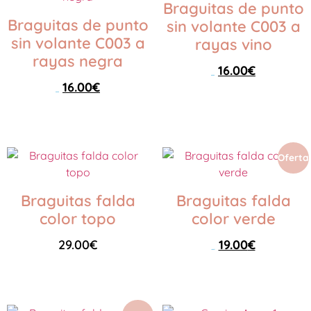
Braguitas de punto
Braguitas de punto
sin volante C003 a
sin volante C003 a
rayas vino
rayas negra
16.00
€
26.00
€
16.00
€
29.00
€
Seleccionar opciones
Seleccionar opciones
Oferta
Braguitas falda
Braguitas falda
color topo
color verde
29.00
€
19.00
€
29.00
€
Seleccionar opciones
Seleccionar opciones