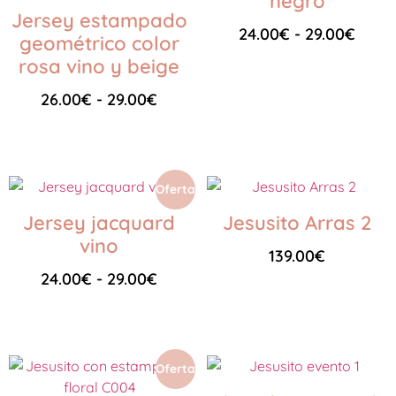
negro
Jersey estampado
24.00
€
-
29.00
€
geométrico color
rosa vino y beige
Seleccionar opciones
26.00
€
-
29.00
€
Seleccionar opciones
Oferta
Jersey jacquard
Jesusito Arras 2
vino
139.00
€
24.00
€
-
29.00
€
Seleccionar opciones
Seleccionar opciones
Oferta