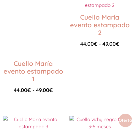
Cuello María
evento estampado
2
44.00
€
-
49.00
€
Seleccionar opciones
Cuello María
evento estampado
1
44.00
€
-
49.00
€
Seleccionar opciones
Oferta