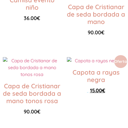
Camisa evento
Capa de Cristianar
niño
de seda bordada a
36.00
€
mano
90.00
€
Seleccionar opciones
Añadir al carrito
Oferta
Capota a rayas
negra
Capa de Cristianar
15.00
€
de seda bordada a
25.00
€
mano tonos rosa
Seleccionar opciones
90.00
€
Añadir al carrito