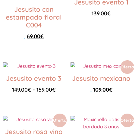
Jesusito evento 1
Jesusito con
139.00
€
estampado floral
C004
Seleccionar opciones
69.00
€
99.00
€
Seleccionar opciones
Oferta
Jesusito evento 3
Jesusito mexicano
149.00
€
-
159.00
€
109.00
€
129.00
€
Seleccionar opciones
Seleccionar opciones
Oferta
Oferta
Jesusito rosa vino