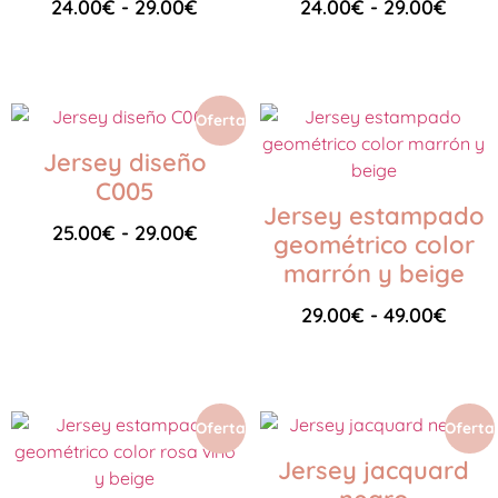
24.00
€
-
29.00
€
24.00
€
-
29.00
€
Seleccionar opciones
Seleccionar opciones
Oferta
Jersey diseño
C005
Jersey estampado
25.00
€
-
29.00
€
geométrico color
marrón y beige
Seleccionar opciones
29.00
€
-
49.00
€
Seleccionar opciones
Oferta
Oferta
Jersey jacquard