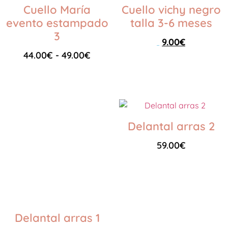
Cuello María
Cuello vichy negro
evento estampado
talla 3-6 meses
3
9.00
€
25.00
€
44.00
€
-
49.00
€
Seleccionar opciones
Seleccionar opciones
Delantal arras 2
59.00
€
Seleccionar opciones
Delantal arras 1