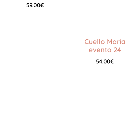
59.00
€
Seleccionar opciones
Cuello María
evento 24
54.00
€
Seleccionar opciones