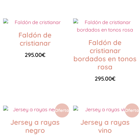
Seleccionar opciones
Faldón de
Faldón de
cristianar
cristianar
295.00
€
bordados en tonos
rosa
Añadir al carrito
295.00
€
Añadir al carrito
Oferta
Oferta
Jersey a rayas
Jersey a rayas
negro
vino