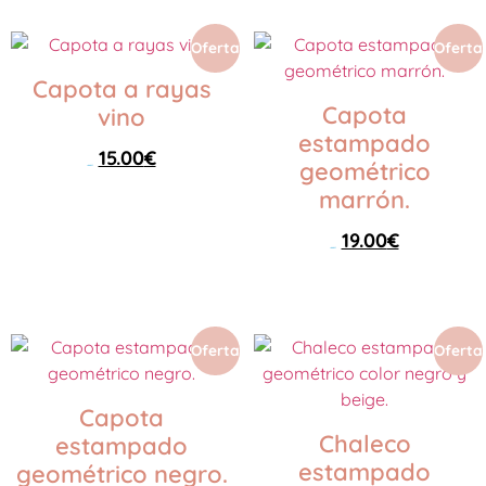
Oferta
Oferta
Capota a rayas
Capota
vino
estampado
15.00
€
geométrico
25.00
€
marrón.
Seleccionar opciones
19.00
€
25.00
€
Seleccionar opciones
Oferta
Oferta
Capota
Chaleco
estampado
estampado
geométrico negro.