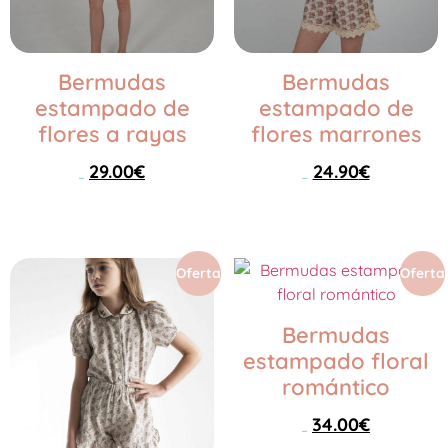
Bermudas
Bermudas
estampado de
estampado de
flores a rayas
flores marrones
29.00
€
24.90
€
42.00
€
42.00
€
Seleccionar opciones
Seleccionar opciones
Oferta
Oferta
Bermudas
estampado floral
romántico
34.00
€
42.00
€