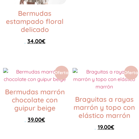
Seleccionar opciones
Bermudas
estampado floral
delicado
34.00
€
42.00
€
Seleccionar opciones
Oferta
Oferta
Bermudas marrón
Braguitas a rayas
chocolate con
marrón y topo con
guipur beige
elástico marrón
39.00
€
69.00
€
19.00
€
24.00
€
Seleccionar opciones