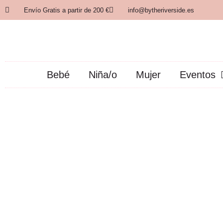
Envío Gratis a partir de 200 €
info@bytheriverside.es
Bebé
Niña/o
Mujer
Eventos