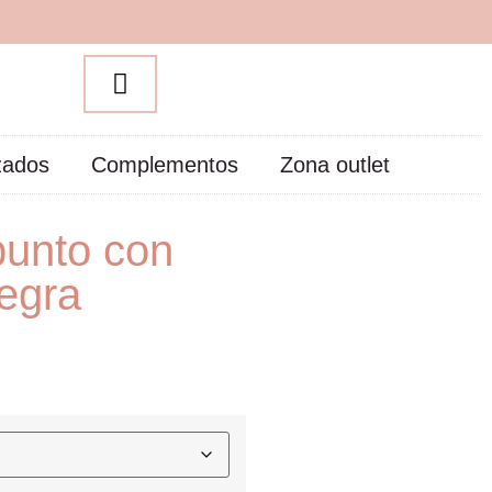
zados
Complementos
Zona outlet
punto con
negra