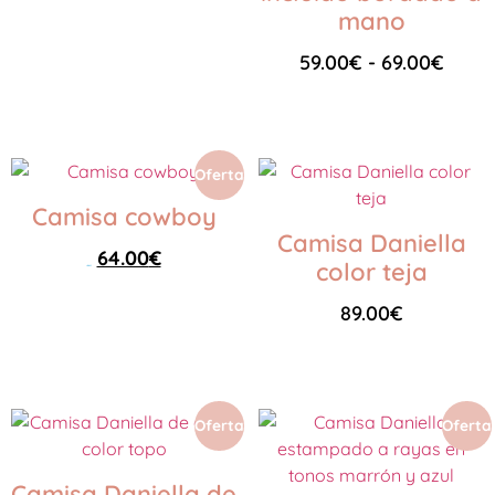
mano
Seleccionar opciones
59.00
€
-
69.00
€
Seleccionar opciones
Oferta
Camisa cowboy
Camisa Daniella
64.00
€
color teja
119.00
€
89.00
€
Seleccionar opciones
Seleccionar opciones
Oferta
Oferta
Camisa Daniella de