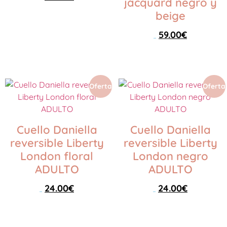
jacquard negro y
beige
Seleccionar opciones
59.00
€
79.00
€
Seleccionar opciones
Oferta
Oferta
Cuello Daniella
Cuello Daniella
reversible Liberty
reversible Liberty
London floral
London negro
ADULTO
ADULTO
24.00
€
24.00
€
35.00
€
35.00
€
Leer más
Leer más