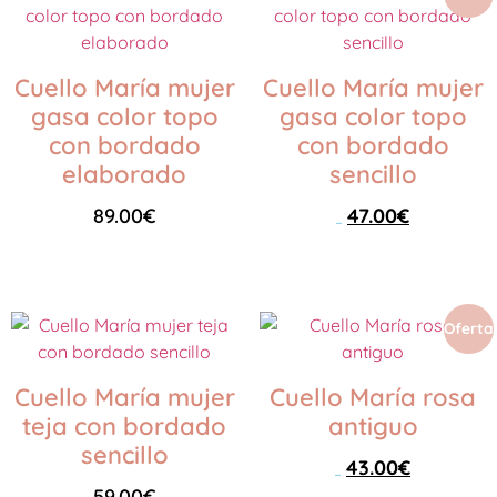
Cuello María mujer
Cuello María mujer
gasa color topo
gasa color topo
con bordado
con bordado
elaborado
sencillo
89.00
€
47.00
€
59.00
€
Leer más
Leer más
Oferta
Cuello María mujer
Cuello María rosa
teja con bordado
antiguo
sencillo
43.00
€
59.00
€
59.00
€