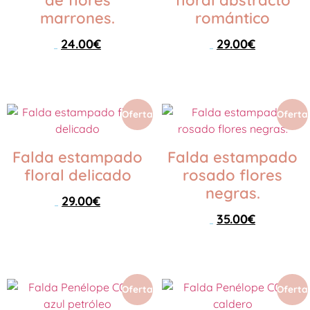
de flores
floral abstracto
marrones.
romántico
24.00
€
29.00
€
45.00
€
45.00
€
Seleccionar opciones
Seleccionar opciones
Oferta
Oferta
Falda estampado
Falda estampado
floral delicado
rosado flores
negras.
29.00
€
45.00
€
35.00
€
45.00
€
Seleccionar opciones
Seleccionar opciones
Oferta
Oferta