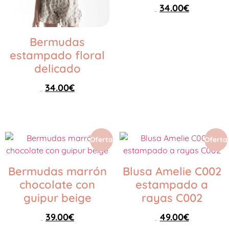
34.00
€
42.00
€
Seleccionar opciones
Bermudas
estampado floral
delicado
34.00
€
42.00
€
Seleccionar opciones
Oferta
Oferta
Bermudas marrón
Blusa Amelie C002
chocolate con
estampado a
guipur beige
rayas C002
39.00
€
49.00
€
69.00
€
79.00
€