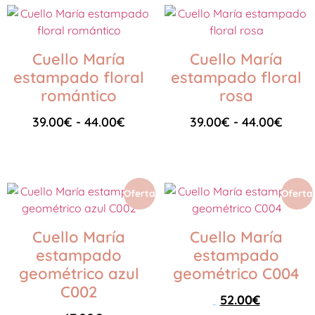
Cuello María
Cuello María
estampado floral
estampado floral
romántico
rosa
39.00
€
-
44.00
€
39.00
€
-
44.00
€
Seleccionar opciones
Seleccionar opciones
Oferta
Oferta
Cuello María
Cuello María
estampado
estampado
geométrico azul
geométrico C004
C002
52.00
€
59.00
€