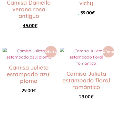
Camisa Daniella
vichy
verano rosa
59.00
€
antiguo
89.00
€
45.00
€
Seleccionar opciones
89.00
€
Seleccionar opciones
Oferta
Oferta
Camisa Julieta
Camisa Julieta
estampado azul
estampado floral
plomo
romántico
29.00
€
29.00
€
Seleccionar opciones
Seleccionar opciones