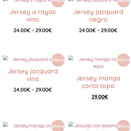
Oferta
Oferta
Jersey a rayas
Jersey jacquard
vino
negro
24.00
€
-
29.00
€
24.00
€
-
29.00
€
Seleccionar opciones
Seleccionar opciones
Oferta
Oferta
Jersey jacquard
Jersey manga
vino
corta topo
24.00
€
-
29.00
€
29.00
€
42.00
€
Seleccionar opciones
Seleccionar opciones
Oferta
Oferta