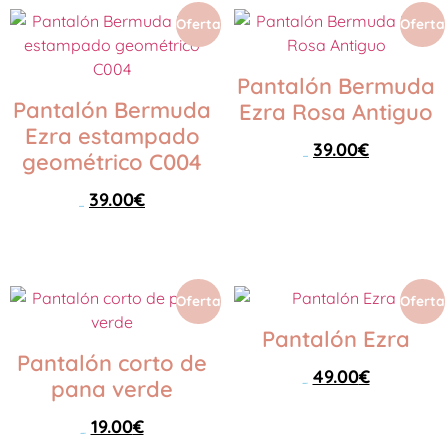
Oferta
Oferta
Pantalón Bermuda
Pantalón Bermuda
Ezra Rosa Antiguo
Ezra estampado
39.00
€
geométrico C004
79.00
€
39.00
€
Seleccionar opciones
79.00
€
Seleccionar opciones
Oferta
Oferta
Pantalón Ezra
Pantalón corto de
49.00
€
pana verde
89.00
€
19.00
€
Seleccionar opciones
39.00
€