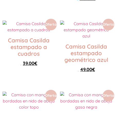
Seleccionar opciones
Seleccionar opciones
Oferta
Oferta
Camisa Casilda
Camisa Casilda
estampado a
estampado
cuadros
geométrico azul
39.00
€
89.00
€
49.00
€
89.00
€
Seleccionar opciones
Seleccionar opciones
Oferta
Oferta