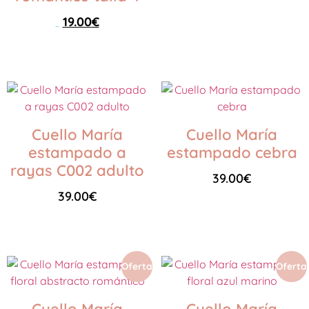
19.00
€
35.00
€
Seleccionar opciones
Cuello María
Cuello María
estampado a
estampado cebra
rayas C002 adulto
39.00
€
39.00
€
Leer más
Leer más
Oferta
Oferta