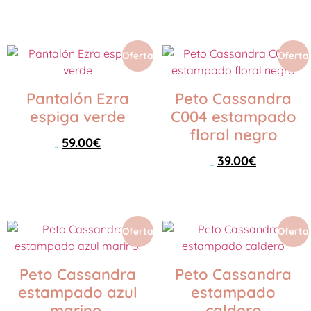
Seleccionar opciones
Oferta
Oferta
Pantalón Ezra
Peto Cassandra
espiga verde
C004 estampado
floral negro
59.00
€
89.00
€
39.00
€
54.00
€
Seleccionar opciones
Seleccionar opciones
Oferta
Oferta
Peto Cassandra
Peto Cassandra
estampado azul
estampado
marino.
caldero