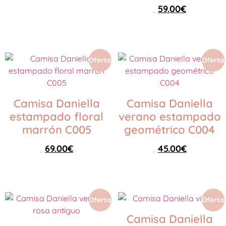
59.00
€
Seleccionar opciones
89.00
€
Seleccionar opciones
Oferta
Oferta
Camisa Daniella
Camisa Daniella
estampado floral
verano estampado
marrón C005
geométrico C004
69.00
€
45.00
€
89.00
€
89.00
€
Seleccionar opciones
Seleccionar opciones
Oferta
Oferta
Camisa Daniella