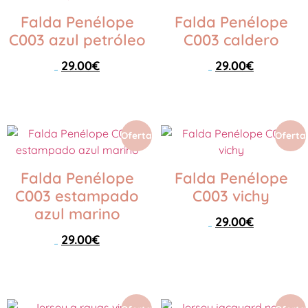
Falda Penélope
Falda Penélope
C003 azul petróleo
C003 caldero
29.00
€
29.00
€
59.00
€
59.00
€
Seleccionar opciones
Seleccionar opciones
Oferta
Oferta
Falda Penélope
Falda Penélope
C003 estampado
C003 vichy
azul marino
29.00
€
59.00
€
29.00
€
59.00
€
Seleccionar opciones
Seleccionar opciones