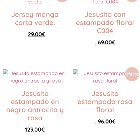
Jersey manga
Jesusito con
corta verde.
estampado floral
C004
29.00
€
42.00
€
69.00
€
99.00
€
Seleccionar opciones
Seleccionar opciones
Oferta
Jesusito
Jesusito
estampado en
estampado rosa
negro antracita y
floral
rosa
96.00
€
129.00
€
129.00
€
Seleccionar opciones