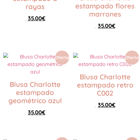
estampado flores
rayas
marrones
35.00
€
69.00
€
35.00
€
69.00
€
Seleccionar opciones
Seleccionar opciones
Oferta
Oferta
Blusa Charlotte
Blusa Charlotte
estampado retro
estampado
C002
geométrico azul
35.00
€
69.00
€
35.00
€
69.00
€
Seleccionar opciones
Seleccionar opciones