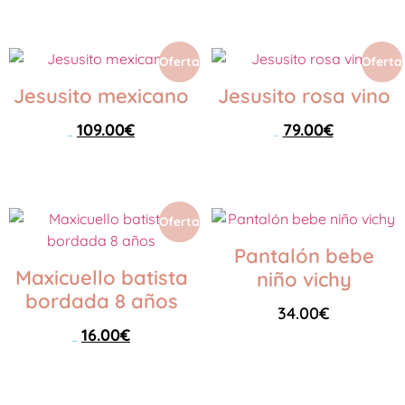
Seleccionar opciones
Oferta
Oferta
Jesusito mexicano
Jesusito rosa vino
109.00
€
79.00
€
129.00
€
119.00
€
Seleccionar opciones
Seleccionar opciones
Oferta
Pantalón bebe
Maxicuello batista
niño vichy
bordada 8 años
34.00
€
16.00
€
25.00
€
Seleccionar opciones
Seleccionar opciones