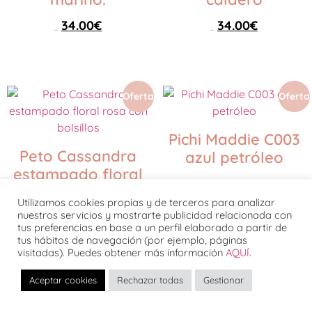
34.00
€
34.00
€
54.00
€
54.00
€
Seleccionar opciones
Seleccionar opciones
Oferta
Oferta
Pichi Maddie C003
Peto Cassandra
azul petróleo
estampado floral
34.00
€
rosa con bolsillos
69.00
€
Utilizamos cookies propias y de terceros para analizar
nuestros servicios y mostrarte publicidad relacionada con
59.00
€
Seleccionar opciones
tus preferencias en base a un perfil elaborado a partir de
69.00
€
tus hábitos de navegación (por ejemplo, páginas
visitadas). Puedes obtener más información
Seleccionar opciones
AQUÍ
.
Aceptar cookies
Rechazar todas
Gestionar
Oferta
Oferta