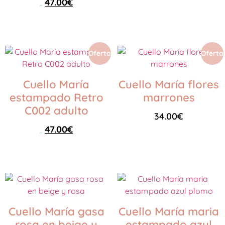
47.00
€
59.00
€
Añadir al carrito
Leer más
Oferta
Oferta
Cuello María
Cuello María flores
estampado Retro
marrones
C002 adulto
34.00
€
47.00
€
59.00
€
Seleccionar opciones
Leer más
Cuello María gasa
Cuello María maria
rosa en beige y
estampado azul