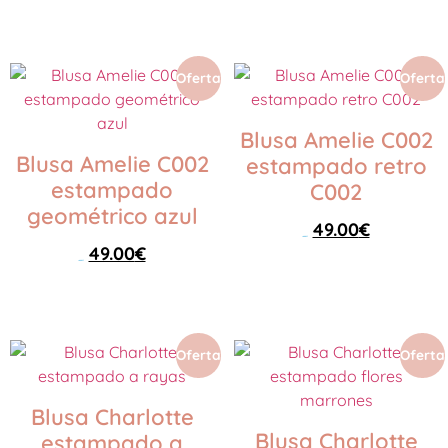
Seleccionar opciones
Seleccionar opciones
Oferta
Oferta
Blusa Amelie C002
Blusa Amelie C002
estampado retro
estampado
C002
geométrico azul
49.00
€
79.00
€
49.00
€
79.00
€
Seleccionar opciones
Seleccionar opciones
Oferta
Oferta
Blusa Charlotte
Blusa Charlotte
estampado a