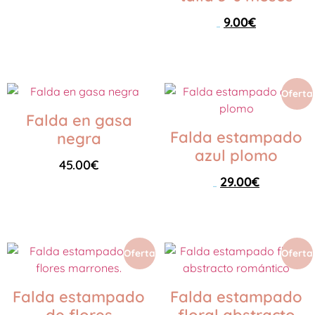
9.00
€
Añadir al carrito
25.00
€
Seleccionar opciones
Oferta
Falda en gasa
Falda estampado
negra
azul plomo
45.00
€
29.00
€
45.00
€
Seleccionar opciones
Seleccionar opciones
Oferta
Oferta
Falda estampado
Falda estampado