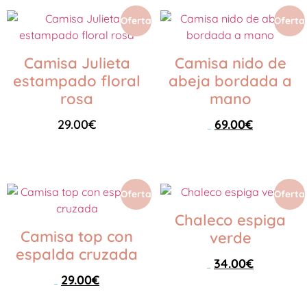
Oferta
Oferta
Camisa Julieta
Camisa nido de
estampado floral
abeja bordada a
rosa
mano
29.00
€
69.00
€
79.00
€
Seleccionar opciones
Seleccionar opciones
Oferta
Oferta
Chaleco espiga
Camisa top con
verde
espalda cruzada
34.00
€
49.00
€
29.00
€
39.00
€
Seleccionar opciones