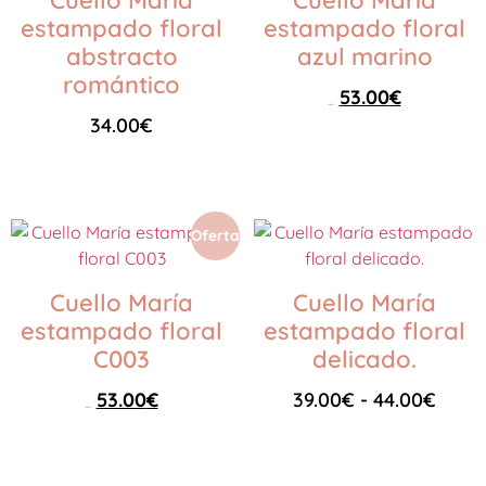
Cuello María
Cuello María
estampado floral
estampado floral
abstracto
azul marino
romántico
53.00
€
59.00
€
34.00
€
Leer más
Seleccionar opciones
Oferta
Cuello María
Cuello María
estampado floral
estampado floral
C003
delicado.
53.00
€
39.00
€
-
44.00
€
59.00
€
Leer más
Seleccionar opciones