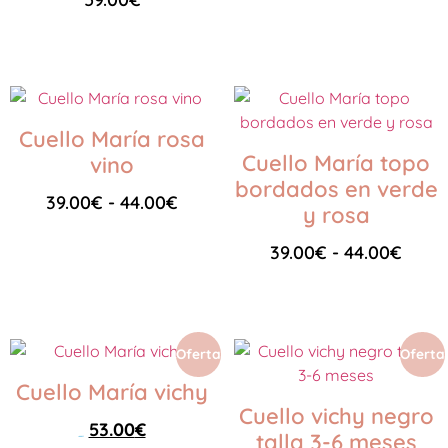
Leer más
Añadir al carrito
Cuello María rosa
Cuello María topo
vino
bordados en verde
39.00
€
-
44.00
€
y rosa
39.00
€
-
44.00
€
Seleccionar opciones
Seleccionar opciones
Oferta
Oferta
Cuello María vichy
Cuello vichy negro
53.00
€
talla 3-6 meses
59.00
€