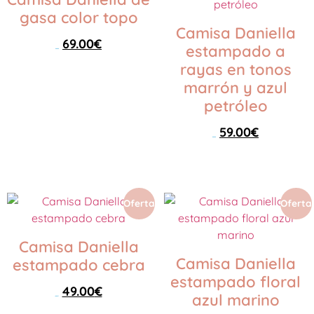
gasa color topo
Camisa Daniella
69.00
€
estampado a
89.00
€
rayas en tonos
Seleccionar opciones
marrón y azul
petróleo
59.00
€
89.00
€
Seleccionar opciones
Oferta
Oferta
Camisa Daniella
Camisa Daniella
estampado cebra
estampado floral
49.00
€
azul marino
89.00
€