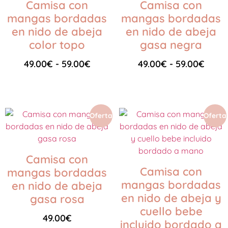
Camisa con
Camisa con
mangas bordadas
mangas bordadas
en nido de abeja
en nido de abeja
color topo
gasa negra
49.00
€
-
59.00
€
49.00
€
-
59.00
€
Seleccionar opciones
Seleccionar opciones
Oferta
Oferta
Camisa con
Camisa con
mangas bordadas
mangas bordadas
en nido de abeja
en nido de abeja y
gasa rosa
cuello bebe
49.00
€
incluido bordado a