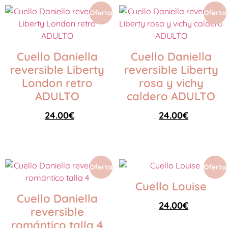
Oferta
Oferta
Cuello Daniella
Cuello Daniella
reversible Liberty
reversible Liberty
London retro
rosa y vichy
ADULTO
caldero ADULTO
24.00
€
24.00
€
35.00
€
35.00
€
Añadir al carrito
Leer más
Oferta
Oferta
Cuello Louise
Cuello Daniella
24.00
€
reversible
35.00
€
romántico talla 4
Seleccionar opciones