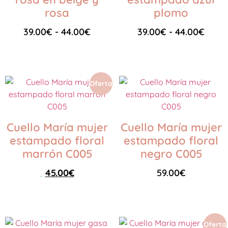
rosa
plomo
39.00
€
-
44.00
€
39.00
€
-
44.00
€
Seleccionar opciones
Seleccionar opciones
Oferta
Cuello María mujer
Cuello María mujer
estampado floral
estampado floral
marrón C005
negro C005
45.00
€
59.00
€
59.00
€
Añadir al carrito
Añadir al carrito
Oferta