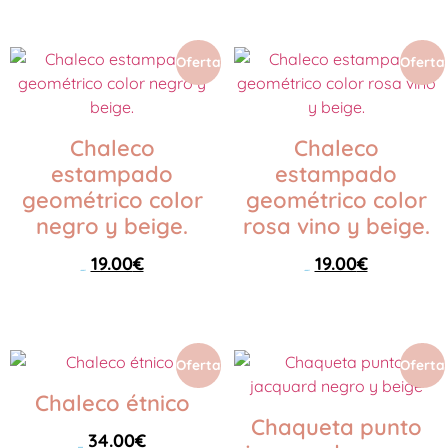
Seleccionar opciones
Oferta
Oferta
Chaleco
Chaleco
estampado
estampado
geométrico color
geométrico color
negro y beige.
rosa vino y beige.
19.00
€
19.00
€
46.00
€
46.00
€
Seleccionar opciones
Seleccionar opciones
Oferta
Oferta
Chaleco étnico
Chaqueta punto
34.00
€
49.00
€