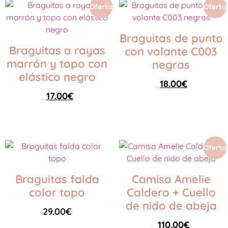
Oferta
Oferta
Braguitas de punto
Braguitas a rayas
con volante C003
marrón y topo con
negras
elástico negro
18.00
€
29.00
€
17.00
€
24.00
€
Seleccionar opciones
Seleccionar opciones
Oferta
Braguitas falda
Camisa Amelie
color topo
Caldero + Cuello
de nido de abeja
29.00
€
110.00
€
138.00
€