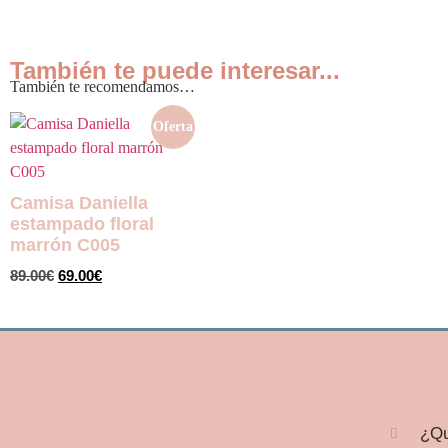
También te puede interesar...
También te recomendamos…
Oferta
Camisa Daniella
estampado floral
marrón C005
89.00
€
69.00
€
Seleccionar opciones
¿Qu