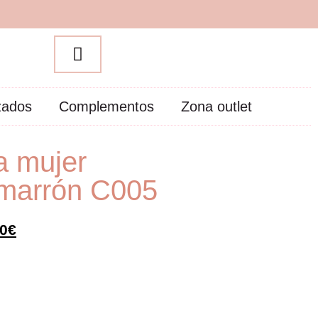
zados
Complementos
Zona outlet
a mujer
 marrón C005
00
€