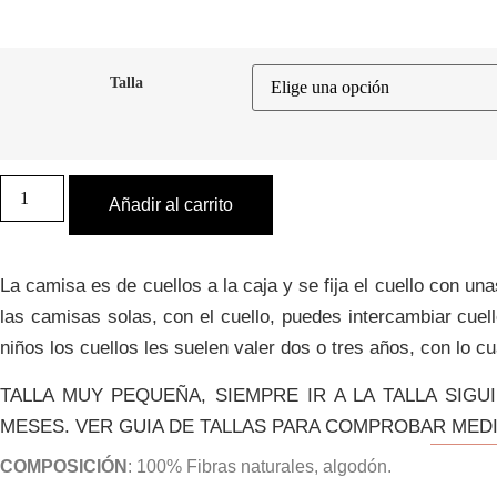
Talla
Camisa
Cosette
Añadir al carrito
C003
estampado
floral
romántico
La camisa es de cuellos a la caja y se fija el cuello con u
cantidad
las camisas solas, con el cuello, puedes intercambiar cuel
niños los cuellos les suelen valer dos o tres años, con lo
TALLA MUY PEQUEÑA, SIEMPRE IR A LA TALLA SIGU
MESES. VER GUIA DE TALLAS PARA COMPROBAR MED
COMPOSICIÓN
: 100% Fibras naturales, algodón.