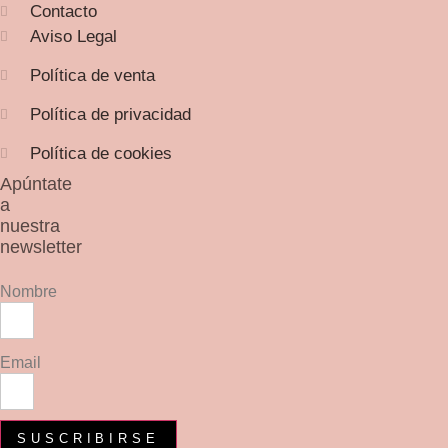
página
Contacto
de
Aviso Legal
producto
Política de venta
Política de privacidad
Política de cookies
Apúntate
a
nuestra
newsletter
Nombre
Email
SUSCRIBIRSE