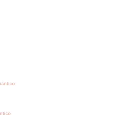
mántico
ntico