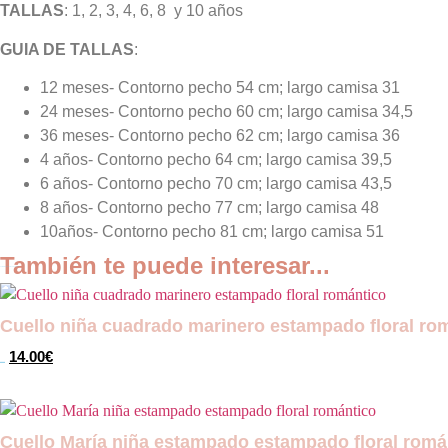
TALLAS
: 1, 2, 3, 4, 6, 8 y 10 años
GUIA DE TALLAS
:
12 meses- Contorno pecho 54 cm; largo camisa 31
24 meses- Contorno pecho 60 cm; largo camisa 34,5
36 meses- Contorno pecho 62 cm; largo camisa 36
4 años- Contorno pecho 64 cm; largo camisa 39,5
6 años- Contorno pecho 70 cm; largo camisa 43,5
8 años- Contorno pecho 77 cm; largo camisa 48
10años- Contorno pecho 81 cm; largo camisa 51
También te puede interesar...
También te recomendamos…
Cuello niña cuadrado marinero estampado floral ro
El
El
14.00
€
29.00
€
precio
precio
Este
original
actual
Seleccionar opciones
producto
era:
es:
tiene
Cuello María niña estampado estampado floral romá
29.00€.
14.00€.