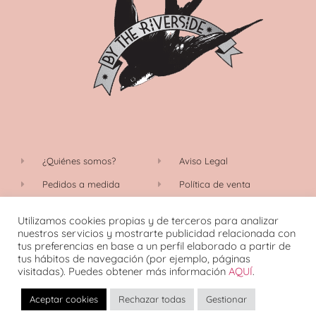
¿Quiénes somos?
Aviso Legal
Pedidos a medida
Política de venta
Cambios y devoluciones
Política de privacidad
Utilizamos cookies propias y de terceros para analizar
Política de envíos
Política de cookies
nuestros servicios y mostrarte publicidad relacionada con
tus preferencias en base a un perfil elaborado a partir de
Contacto
tus hábitos de navegación (por ejemplo, páginas
visitadas). Puedes obtener más información
AQUÍ
.
Aceptar cookies
Rechazar todas
Gestionar
© 2026 TODOS LOS DERECHOS RESERVADOS / DISEÑO WEB: IAC
DESIGN