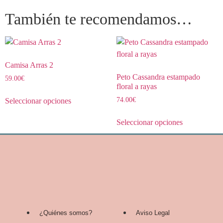
También te recomendamos…
Camisa Arras 2
Peto Cassandra estampado
59.00
€
floral a rayas
74.00
€
Seleccionar opciones
Seleccionar opciones
¿Quiénes somos?
Aviso Legal