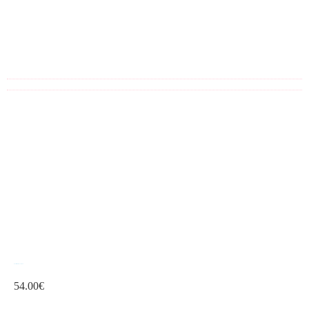
Cuello María evento 10
54.00
€