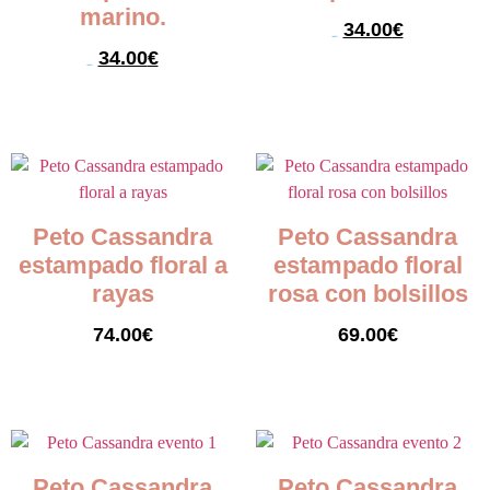
marino.
34.00
€
54.00
€
34.00
€
54.00
€
Seleccionar opciones
Seleccionar opciones
Peto Cassandra
Peto Cassandra
estampado floral a
estampado floral
rayas
rosa con bolsillos
74.00
€
69.00
€
Seleccionar opciones
Seleccionar opciones
Peto Cassandra
Peto Cassandra