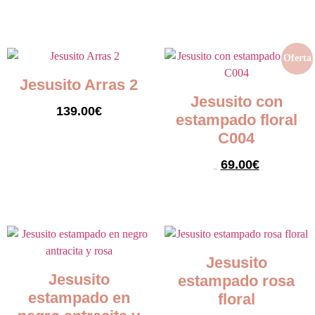
Seleccionar opciones
Seleccionar opciones
Oferta
Jesusito Arras 2
Jesusito con
139.00
€
estampado floral
C004
Seleccionar opciones
69.00
€
99.00
€
Seleccionar opciones
Jesusito
Jesusito
estampado rosa
estampado en
floral