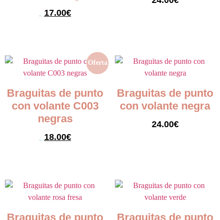
24.00
€
17.00
€
24.00
€
Seleccionar opciones
Seleccionar opciones
Oferta
Braguitas de punto
Braguitas de punto
con volante C003
con volante negra
negras
24.00
€
18.00
€
29.00
€
Seleccionar opciones
Seleccionar opciones
Braguitas de punto
Braguitas de punto