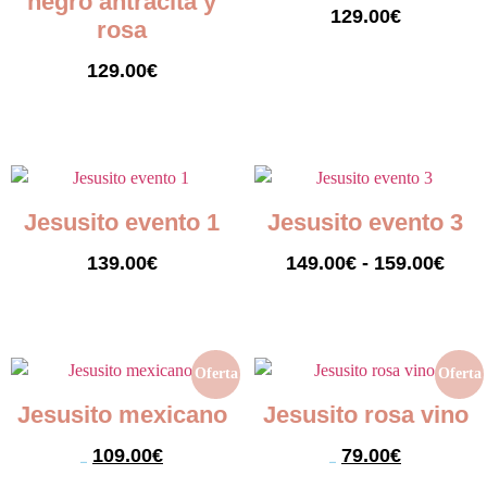
negro antracita y
129.00
€
rosa
Seleccionar opciones
129.00
€
Seleccionar opciones
Jesusito evento 1
Jesusito evento 3
139.00
€
149.00
€
-
159.00
€
Seleccionar opciones
Seleccionar opciones
Oferta
Oferta
Jesusito mexicano
Jesusito rosa vino
109.00
€
79.00
€
129.00
€
119.00
€