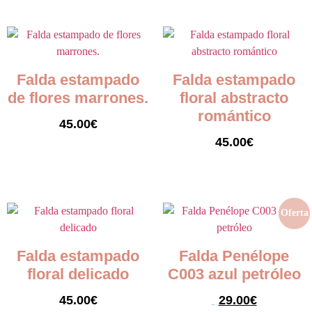
Falda estampado
Falda estampado
de flores marrones.
floral abstracto
romántico
45.00
€
45.00
€
Seleccionar opciones
Seleccionar opciones
Oferta
Falda estampado
Falda Penélope
floral delicado
C003 azul petróleo
45.00
€
29.00
€
59.00
€