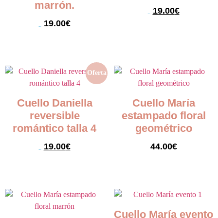
marrón.
19.00
€
25.00
€
19.00
€
25.00
€
Seleccionar opciones
Seleccionar opciones
Oferta
Cuello Daniella
Cuello María
reversible
estampado floral
romántico talla 4
geométrico
19.00
€
44.00
€
35.00
€
Seleccionar opciones
Seleccionar opciones
Cuello María evento