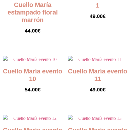
Cuello María
1
estampado floral
49.00
€
marrón
Seleccionar opciones
44.00
€
Seleccionar opciones
Cuello María evento
Cuello María evento
10
11
54.00
€
49.00
€
Seleccionar opciones
Seleccionar opciones