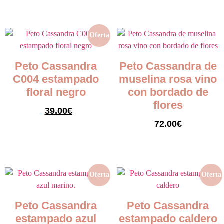
Seleccionar opciones
Oferta
Peto Cassandra
Peto Cassandra de
C004 estampado
muselina rosa vino
floral negro
con bordado de
flores
39.00
€
54.00
€
72.00
€
Seleccionar opciones
Seleccionar opciones
Oferta
Oferta
Peto Cassandra
Peto Cassandra
estampado azul
estampado caldero