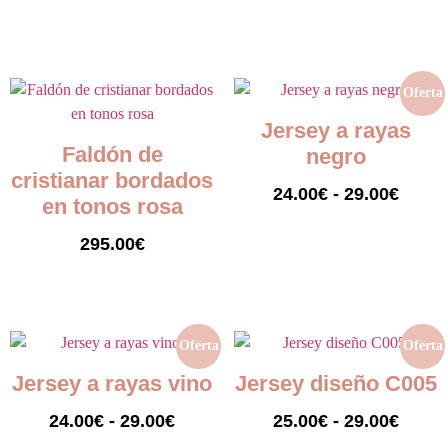
Seleccionar opciones
Añadir al carrito
Oferta
Jersey a rayas
Faldón de
negro
cristianar bordados
24.00
€
-
29.00
€
en tonos rosa
Seleccionar opciones
295.00
€
Añadir al carrito
Oferta
Oferta
Jersey a rayas vino
Jersey diseño C005
24.00
€
-
29.00
€
25.00
€
-
29.00
€