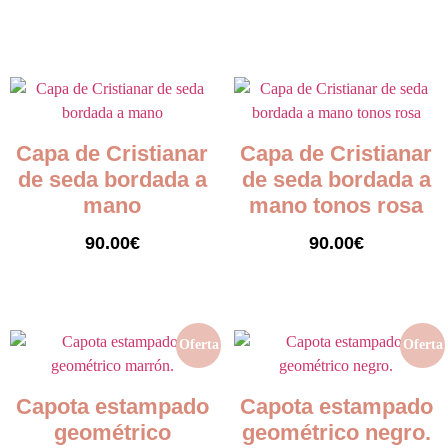
Seleccionar opciones
Seleccionar opciones
Capa de Cristianar
Capa de Cristianar
de seda bordada a
de seda bordada a
mano
mano tonos rosa
90.00
€
90.00
€
Añadir al carrito
Añadir al carrito
Oferta
Oferta
Capota estampado
Capota estampado
geométrico
geométrico negro.