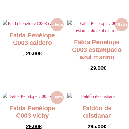
Seleccionar opciones
Seleccionar opciones
Oferta
Oferta
Falda Penélope
Falda Penélope
C003 caldero
C003 estampado
29.00
€
azul marino
59.00
€
Seleccionar opciones
29.00
€
59.00
€
Seleccionar opciones
Oferta
Falda Penélope
Faldón de
C003 vichy
cristianar
29.00
€
295.00
€
59.00
€