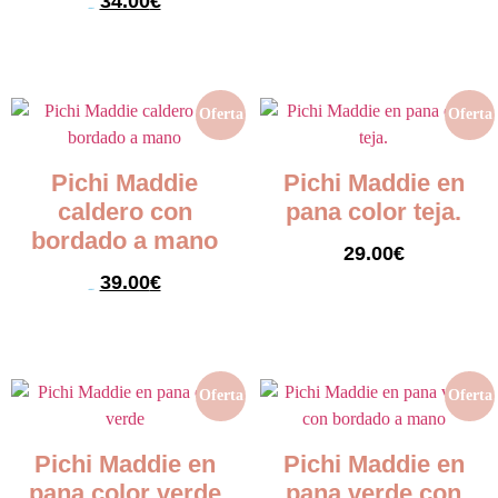
34.00
€
69.00
€
Seleccionar opciones
Seleccionar opciones
Oferta
Oferta
Pichi Maddie
Pichi Maddie en
caldero con
pana color teja.
bordado a mano
29.00
€
39.00
€
79.00
€
Seleccionar opciones
Seleccionar opciones
Oferta
Oferta
Pichi Maddie en
Pichi Maddie en
pana color verde
pana verde con