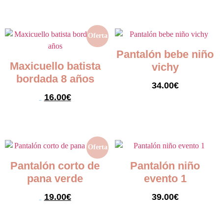
Seleccionar opciones
Seleccionar opciones
Oferta
Pantalón bebe niño
Maxicuello batista
vichy
bordada 8 años
34.00
€
16.00
€
25.00
€
Seleccionar opciones
Seleccionar opciones
Oferta
Pantalón corto de
Pantalón niño
pana verde
evento 1
19.00
€
39.00
€
39.00
€
Seleccionar opciones
Seleccionar opciones