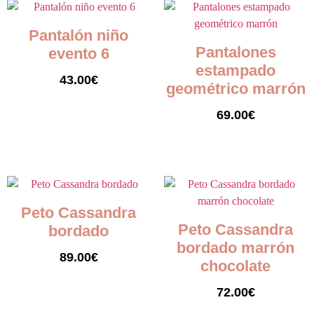
Pantalón niño
Pantalones
evento 6
estampado
43.00
€
geométrico marrón
Seleccionar opciones
69.00
€
Seleccionar opciones
Peto Cassandra
Peto Cassandra
bordado
bordado marrón
89.00
€
chocolate
Seleccionar opciones
72.00
€