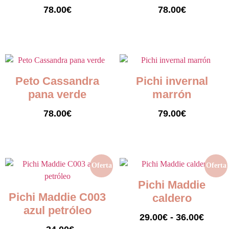
78.00
€
78.00
€
Seleccionar opciones
Seleccionar opciones
Peto Cassandra
Pichi invernal
pana verde
marrón
78.00
€
79.00
€
Seleccionar opciones
Seleccionar opciones
Oferta
Oferta
Pichi Maddie
Pichi Maddie C003
caldero
azul petróleo
29.00
€
-
36.00
€