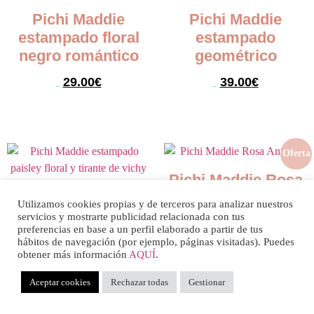
Pichi Maddie
Pichi Maddie
estampado floral
estampado
negro romántico
geométrico
29.00
€
39.00
€
59.00
€
59.00
€
Seleccionar opciones
Seleccionar opciones
Oferta
Pichi Maddie Rosa
Pichi Maddie
Antiguo
Utilizamos cookies propias y de terceros para analizar nuestros
estampado paisley
servicios y mostrarte publicidad relacionada con tus
39.00
€
preferencias en base a un perfil elaborado a partir de tus
floral y tirante de
69.00
€
hábitos de navegación (por ejemplo, páginas visitadas). Puedes
vichy
obtener más información
AQUÍ
.
Seleccionar opciones
49.00
€
Aceptar cookies
Rechazar todas
Gestionar
Seleccionar opciones