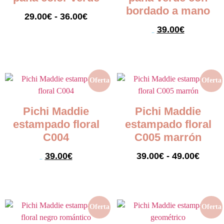
bordado a mano
29.00
€
-
36.00
€
39.00
€
79.00
€
Seleccionar opciones
Seleccionar opciones
Oferta
Oferta
Pichi Maddie
Pichi Maddie
estampado floral
estampado floral
C004
C005 marrón
39.00
€
39.00
€
-
49.00
€
59.00
€
Seleccionar opciones
Seleccionar opciones
Oferta
Oferta