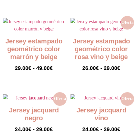
Seleccionar opciones
Seleccionar opciones
Oferta
Jersey estampado
Jersey estampado
geométrico color
geométrico color
marrón y beige
rosa vino y beige
29.00
€
-
49.00
€
26.00
€
-
29.00
€
Seleccionar opciones
Seleccionar opciones
Oferta
Oferta
Jersey jacquard
Jersey jacquard
negro
vino
24.00
€
-
29.00
€
24.00
€
-
29.00
€