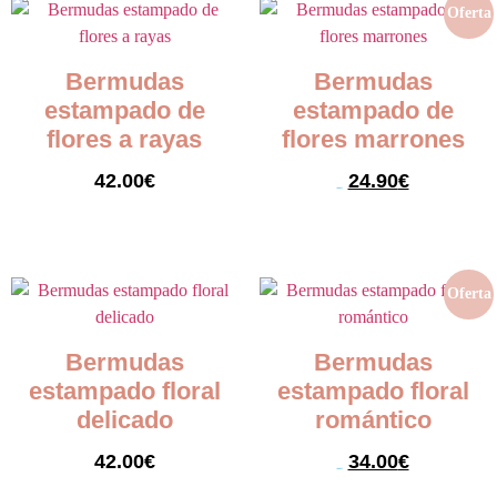
Oferta
Bermudas
Bermudas
estampado de
estampado de
flores a rayas
flores marrones
42.00
€
24.90
€
42.00
€
Seleccionar opciones
Seleccionar opciones
Oferta
Bermudas
Bermudas
estampado floral
estampado floral
delicado
romántico
42.00
€
34.00
€
42.00
€