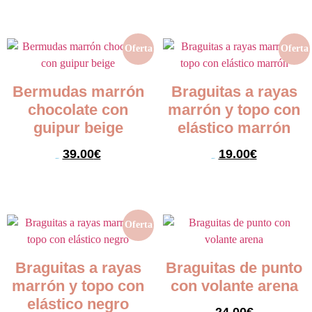
Seleccionar opciones
Seleccionar opciones
Oferta
Oferta
Bermudas marrón
Braguitas a rayas
chocolate con
marrón y topo con
guipur beige
elástico marrón
39.00
€
19.00
€
69.00
€
24.00
€
Seleccionar opciones
Seleccionar opciones
Oferta
Braguitas a rayas
Braguitas de punto
marrón y topo con
con volante arena
elástico negro