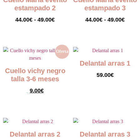
estampado 2
estampado 3
44.00
€
-
49.00
€
44.00
€
-
49.00
€
Seleccionar opciones
Seleccionar opciones
Oferta
Delantal arras 1
Cuello vichy negro
59.00
€
talla 3-6 meses
Seleccionar opciones
9.00
€
25.00
€
Seleccionar opciones
Delantal arras 2
Delantal arras 3