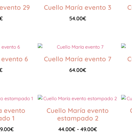
 evento 29
Cuello María evento 3
C
€
54.00
€
Seleccionar opciones
 evento 6
Cuello María evento 7
C
€
64.00
€
Seleccionar opciones
a evento
Cuello María evento
do 1
estampado 2
9.00
€
44.00
€
-
49.00
€