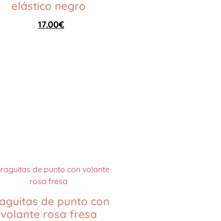
elástico negro
17.00
€
24.00
€
Seleccionar opciones
aguitas de punto con
volante rosa fresa