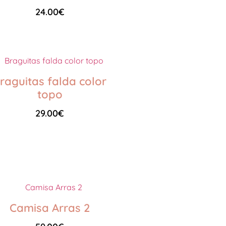
24.00
€
Seleccionar opciones
raguitas falda color
topo
29.00
€
Seleccionar opciones
Camisa Arras 2