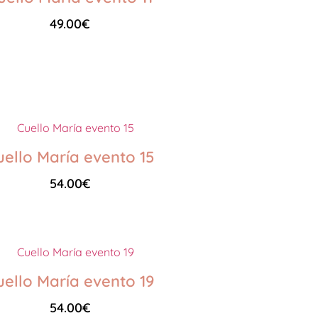
49.00
€
Seleccionar opciones
uello María evento 15
54.00
€
Seleccionar opciones
uello María evento 19
54.00
€