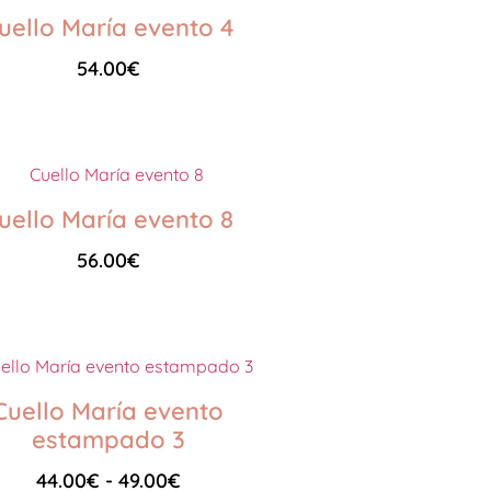
uello María evento 4
54.00
€
Seleccionar opciones
uello María evento 8
56.00
€
Seleccionar opciones
Cuello María evento
estampado 3
44.00
€
-
49.00
€