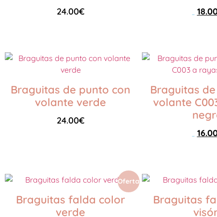
24.00
€
18.0
29.00
€
Seleccionar opciones
Seleccionar opciones
Braguitas de punto con
Braguitas de
volante verde
volante C00
negr
24.00
€
16.0
29.00
€
Seleccionar opciones
Seleccionar opciones
Oferta
Braguitas falda color
Braguitas fa
verde
visó