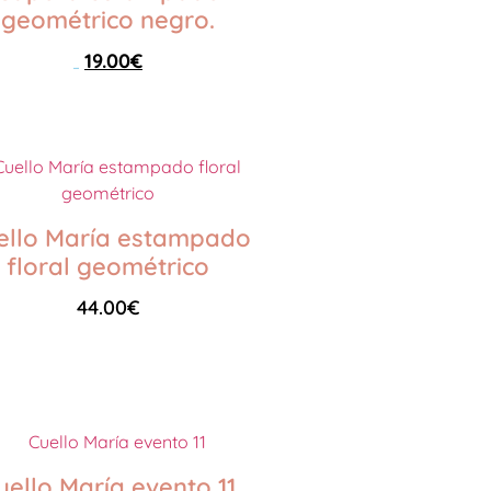
geométrico negro.
19.00
€
25.00
€
Seleccionar opciones
ello María estampado
floral geométrico
44.00
€
Seleccionar opciones
uello María evento 11