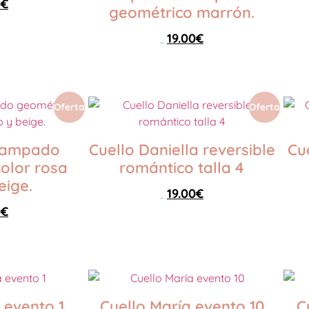
0
€
geométrico marrón.
19.00
€
25.00
€
Seleccionar opciones
Oferta
Oferta
tampado
Cuello Daniella reversible
Cu
olor rosa
romántico talla 4
eige.
19.00
€
35.00
€
0
€
Seleccionar opciones
 evento 1
Cuello María evento 10
C