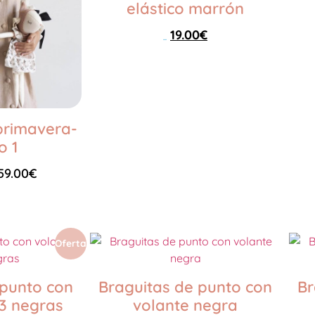
elástico marrón
19.00
€
24.00
€
Seleccionar opciones
primavera-
o 1
59.00
€
Oferta
 punto con
Braguitas de punto con
Br
3 negras
volante negra