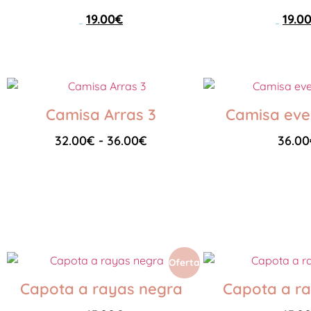
19.00
€
19.0
29.00
€
29.00
€
Seleccionar opciones
Seleccionar opciones
Camisa Arras 3
Camisa eve
32.00
€
-
36.00
€
36.00
Seleccionar opciones
Seleccionar opciones
Oferta
Capota a rayas negra
Capota a ra