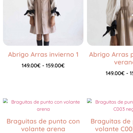
Abrigo Arras invierno 1
Abrigo Arras 
veran
149.00
€
-
159.00
€
149.00
€
-
1
Seleccionar opciones
Seleccionar opciones
Braguitas de punto con
Braguitas de
volante arena
volante C00