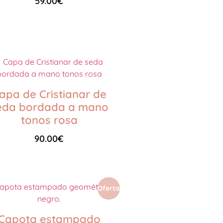
59.00
€
Seleccionar opciones
apa de Cristianar de
eda bordada a mano
tonos rosa
90.00
€
Añadir al carrito
Oferta
Capota estampado