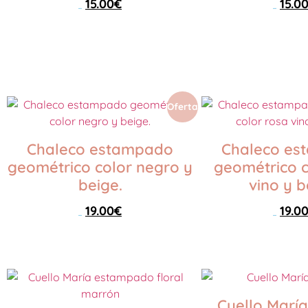
15.00
€
15.0
25.00
€
25.00
€
Seleccionar opciones
Seleccionar opciones
Oferta
Chaleco estampado
Chaleco es
geométrico color negro y
geométrico c
beige.
vino y b
19.00
€
19.0
46.00
€
46.00
€
Seleccionar opciones
Seleccionar opciones
Cuello María