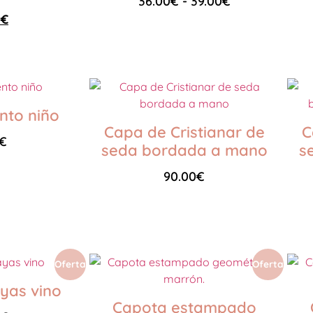
36.00
€
-
39.00
€
0
€
Seleccionar opciones
nto niño
Capa de Cristianar de
C
€
seda bordada a mano
s
90.00
€
Añadir al carrito
Oferta
Oferta
yas vino
Capota estampado