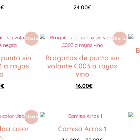
0
€
24.00
€
Seleccionar opciones
Oferta
Oferta
B
 punto sin
Braguitas de punto sin
3 a rayas
volante C003 a rayas
a
vino
0
€
16.00
€
26.00
€
Seleccionar opciones
Oferta
lda color
Camisa Arras 1
n.