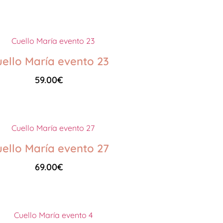
Seleccionar opciones
ello María evento 23
59.00
€
Seleccionar opciones
ello María evento 27
69.00
€
Seleccionar opciones