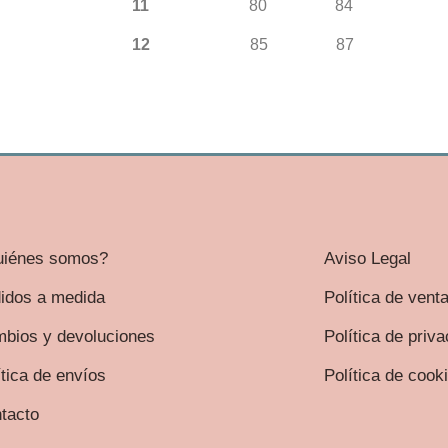
11
80 84
12
85 87
iénes somos?
Aviso Legal
idos a medida
Política de vent
bios y devoluciones
Política de priv
ítica de envíos
Política de cook
tacto