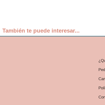
También te puede interesar...
¿Qu
Ped
Cam
Pol
Con