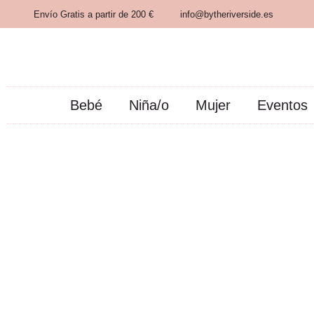
Envío Gratis a partir de 200 €
info@bytheriverside.es
Bebé
Niña/o
Mujer
Eventos