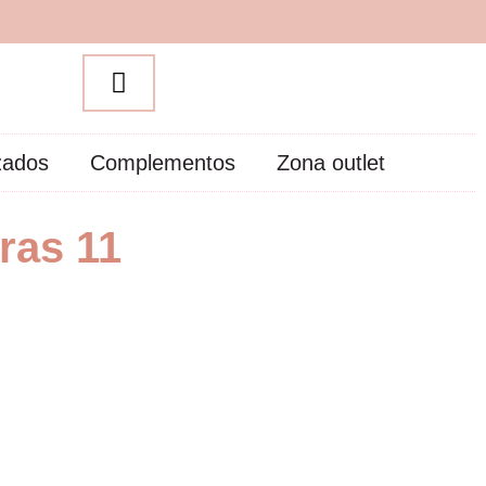
zados
Complementos
Zona outlet
rras 11