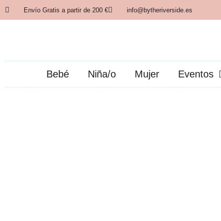
Envío Gratis a partir de 200 €
info@bytheriverside.es
Bebé
Niña/o
Mujer
Eventos