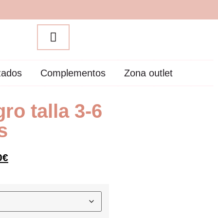
zados
Complementos
Zona outlet
ro talla 3-6
s
0
€