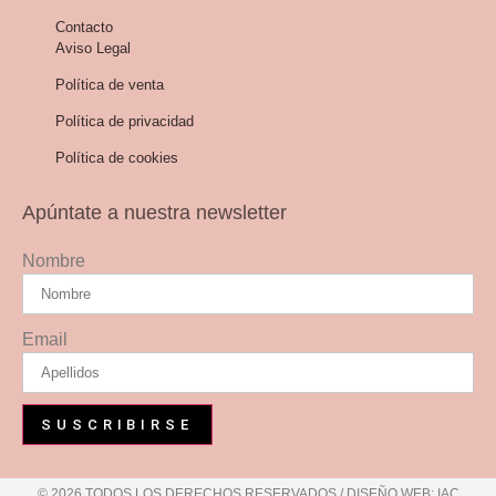
en
Contacto
la
Aviso Legal
página
Política de venta
de
producto
Política de privacidad
Política de cookies
Apúntate a nuestra newsletter
Nombre
Email
SUSCRIBIRSE
© 2026 TODOS LOS DERECHOS RESERVADOS / DISEÑO WEB: IAC