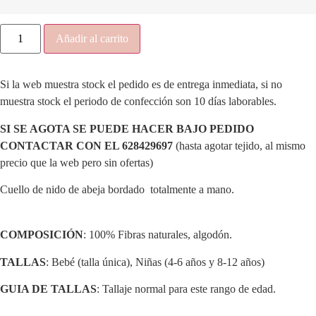
hasta
44.00€
Cuello
Añadir al carrito
María
estampado
floral
delicado.
Si la web muestra stock el pedido es de entrega inmediata, si no
cantidad
muestra stock el periodo de confección son 10 días laborables.
SI SE AGOTA SE PUEDE HACER BAJO PEDIDO
CONTACTAR CON EL 628429697
(hasta agotar tejido, al mismo
precio que la web pero sin ofertas)
Cuello de nido de abeja bordado totalmente a mano.
COMPOSICIÓN
: 100% Fibras naturales, algodón.
TALLAS
: Bebé (talla única), Niñas (4-6 años y 8-12 años)
GUIA DE TALLAS
: Tallaje normal para este rango de edad.