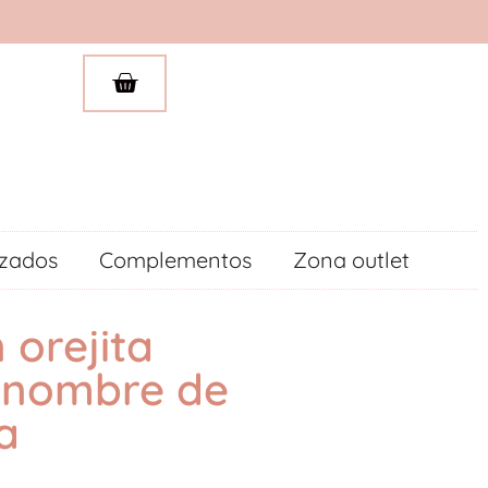
izados
Complementos
Zona outlet
 orejita
 nombre de
a