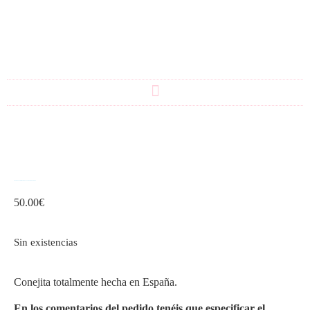
Conejita con orejita bordada con el nombre de la niña
50.00
€
Sin existencias
Conejita totalmente hecha en España.
En los comentarios del pedido tenéis que especificar el