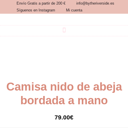
Ir
Envío Gratis a partir de 200 €
info@bytheriverside.es
al
Síguenos en Instagram
Mi cuenta
contenido
Camisa nido de abeja
bordada a mano
79.00
€