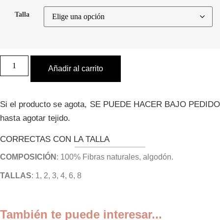
Talla
Camisa
nido
Añadir al carrito
de
abeja
bordada
a
Si el producto se agota, SE PUEDE HACER BAJO PEDIDO
mano
cantidad
hasta agotar tejido.
CORRECTAS CON LA TALLA
COMPOSICIÓN
: 100% Fibras naturales, algodón.
TALLAS
: 1, 2, 3, 4, 6, 8
También te puede interesar...